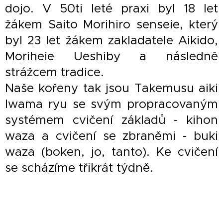
dojo. V 50ti leté praxi byl 18 let
žákem Saito Morihiro senseie, který
byl 23 let žákem zakladatele Aikido,
Moriheie Ueshiby a následně
strážcem tradice.
Naše kořeny tak jsou Takemusu aiki
Iwama ryu se svým propracovaným
systémem cvičení základů - kihon
waza a cvičení se zbraněmi - buki
waza (boken, jo, tanto). Ke cvičení
se scházíme třikrát týdně.
TAKEMUSU AIKI - neohrožená,